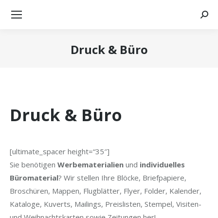
Searc
Druck & Büro
Sie befinden sich hier:
Druck & Büro
[ultimate_spacer height=“35″]
Sie benötigen
Werbematerialien
und
individuelles
Büromaterial
? Wir stellen Ihre Blöcke, Briefpapiere,
Broschüren, Mappen, Flugblätter, Flyer, Folder, Kalender,
Kataloge, Kuverts, Mailings, Preislisten, Stempel, Visiten-
und Weihnachtskarten sowie Zeitungen her!