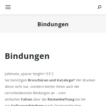
Searc
Bindungen
Sie befinden sich hier:
Bindungen
[ultimate_spacer height=“35″]
Sie benötigen
Broschüren und Kataloge?
Wir drucken
diese nicht nur, sondern bieten Ihnen auch die
verschiedensten Bindungen an – vom
einfachen
Falten
über die
Rückenheft
ung
bis hin
zur
Softcoverbindung
(nach Österreichischer