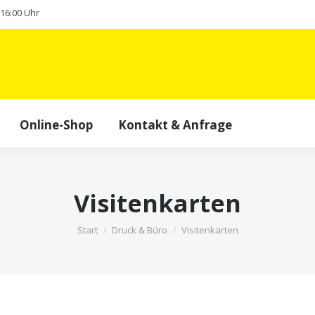
- 16:00 Uhr
Online-Shop
Kontakt & Anfrage
Visitenkarten
Sie befinden sich hier:
Start
Druck & Büro
Visitenkarten