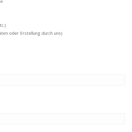
ße
c.)
aten oder Erstellung durch uns)