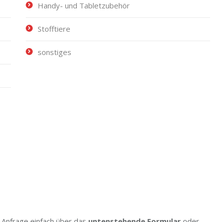
Handy- und Tabletzubehör
Stofftiere
sonstiges
 Anfrage einfach über das
untenstehende Formular
oder