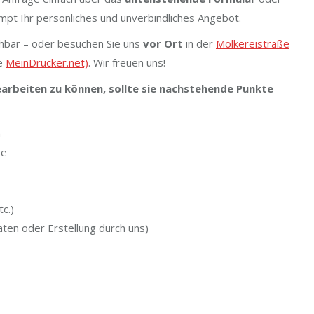
ompt Ihr persönliches und unverbindliches Angebot.
hbar – oder besuchen Sie uns
vor Ort
in der
Molkereistraße
ie
MeinDrucker.net)
. Wir freuen uns!
rbeiten zu können, sollte sie nachstehende Punkte
n
ße
c.)
aten oder Erstellung durch uns)