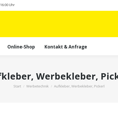
- 16:00 Uhr
Online-Shop
Kontakt & Anfrage
kleber, Werbekleber, Pic
Sie befinden sich hier:
Start
Werbetechnik
Aufkleber, Werbekleber, Pickerl