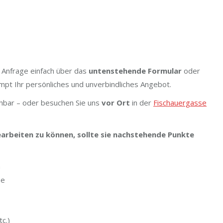
 Anfrage einfach über das
untenstehende Formular
oder
ompt Ihr persönliches und unverbindliches Angebot.
hbar – oder besuchen Sie uns
vor Ort
in der
Fischauergasse
rbeiten zu können, sollte sie nachstehende Punkte
n
ße
c.)